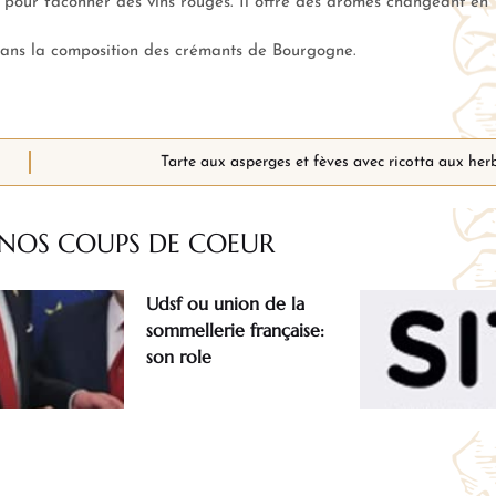
e pour faconner des vins rouges. Il offre des arômes changeant en
dans la composition des crémants de Bourgogne.
Tarte aux asperges et fèves avec ricotta aux her
NOS COUPS
DE COEUR
Udsf ou union de la
sommellerie française:
son role