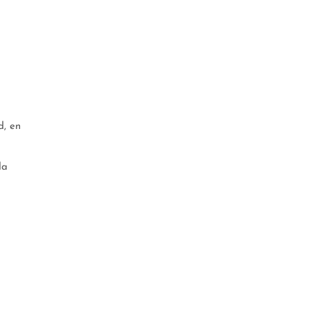
d, en
la