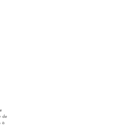
de
é de
s à