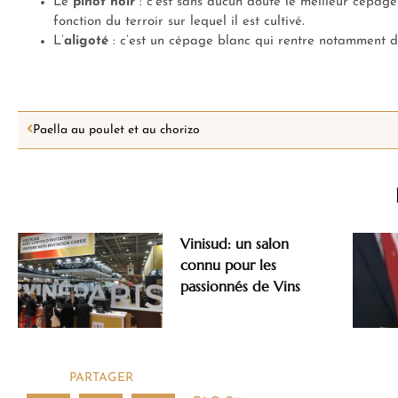
Le
pinot noir
: c’est sans aucun doute le meilleur cépag
fonction du terroir sur lequel il est cultivé.
L’
aligoté
: c’est un cépage blanc qui rentre notamment 
Paella au poulet et au chorizo
Vinisud: un salon
connu pour les
passionnés de Vins
PARTAGER