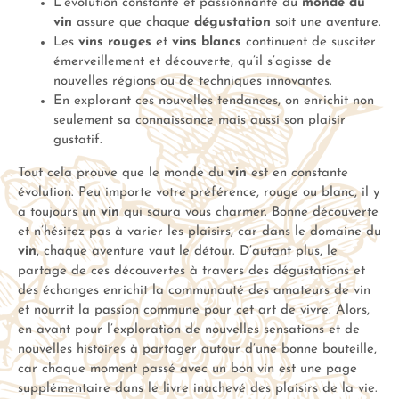
L’évolution constante et passionnante du
monde du
vin
assure que chaque
dégustation
soit une aventure.
Les
vins rouges
et
vins blancs
continuent de susciter
émerveillement et découverte, qu’il s’agisse de
nouvelles régions ou de techniques innovantes.
En explorant ces nouvelles tendances, on enrichit non
seulement sa connaissance mais aussi son plaisir
gustatif.
Tout cela prouve que le monde du
vin
est en constante
évolution. Peu importe votre préférence, rouge ou blanc, il y
a toujours un
vin
qui saura vous charmer. Bonne découverte
et n’hésitez pas à varier les plaisirs, car dans le domaine du
vin
, chaque aventure vaut le détour. D’autant plus, le
partage de ces découvertes à travers des dégustations et
des échanges enrichit la communauté des amateurs de vin
et nourrit la passion commune pour cet art de vivre. Alors,
en avant pour l’exploration de nouvelles sensations et de
nouvelles histoires à partager autour d’une bonne bouteille,
car chaque moment passé avec un bon vin est une page
supplémentaire dans le livre inachevé des plaisirs de la vie.