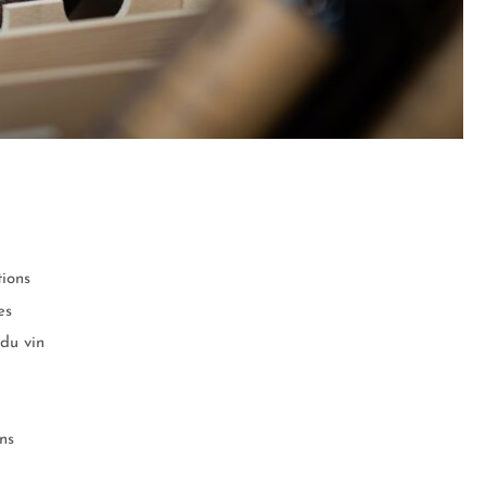
ions
es
du vin
ns