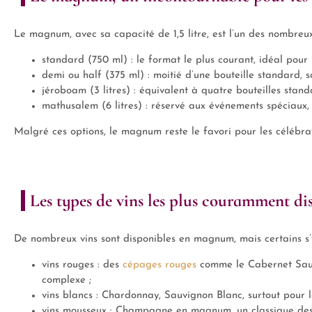
Le magnum, avec sa capacité de 1,5 litre, est l’un des nombreux
standard (750 ml) : le format le plus courant, idéal pour
demi ou half (375 ml) : moitié d’une bouteille standard, so
jéroboam (3 litres) : équivalent à quatre bouteilles stan
mathusalem (6 litres) : réservé aux événements spéciaux
Malgré ces options, le magnum reste le favori pour les célébrat
Les types de vins les plus couramment di
De nombreux vins sont disponibles en magnum, mais certains s’y
vins rouges : des
cépages rouges
comme le Cabernet Sauvig
complexe ;
vins blancs : Chardonnay, Sauvignon Blanc, surtout pour le
vins mousseux : Champagne en magnum, un classique des c