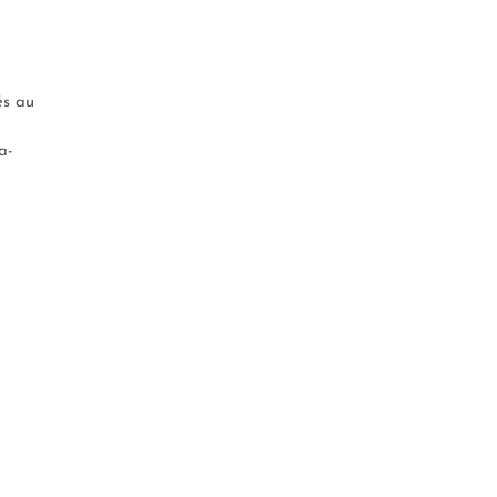
és au
a-