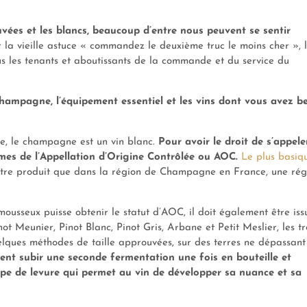
uvées et les blancs, beaucoup d’entre nous peuvent se sentir
 la vieille astuce « commandez le deuxième truc le moins cher », l
ous les tenants et aboutissants de la commande et du service du
 champagne, l’équipement essentiel et les vins dont vous avez b
que, le champagne est un vin blanc.
Pour avoir le droit de s’appele
es de l’Appellation d’Origine Contrôlée ou AOC.
Le plus basiq
tre produit que dans la région de Champagne en France, une rég
 mousseux puisse obtenir le statut d’AOC, il doit également être iss
 Meunier, Pinot Blanc, Pinot Gris, Arbane et Petit Meslier, les tr
elques méthodes de taille approuvées, sur des terres ne dépassant
ent subir une seconde fermentation une fois en bouteille et
pe de levure qui permet au vin de développer sa nuance et sa