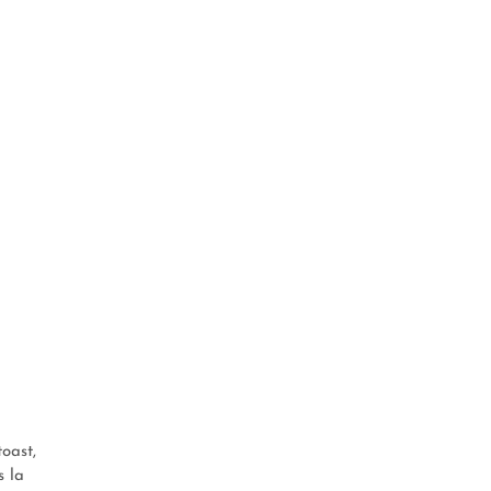
oast,
s la