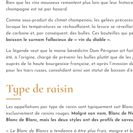
Bien que les vins mousseux remontent plus loin que leur histoi
champagne est né par hasard.
Comme sous-produit du climat champenois, les gelées précoces f
lorsque les températures se réchauffaient, la levure se réveill
de carbone et, par conséquent, des bulles. Ces bouteilles qui pé
boisson le surnom fallacieux de « vin du diable ».
La légende veut que le moine bénédictin Dom Pérignon ait fait de
été, à l’origine, chargé de prévenir les bulles plutôt que de le
auprès de la haute bourgeoisie française, et après l’invasion 
pour les tsars russes, consolidant ainsi son statut de boisson d’él
Type de raisin
Les appellations par type de raisin sont typiquement soit Blanc 
exclusivement de raisins rouges.
Malgré son nom, Blanc de No
Blanc de Blanc, mais les deux styles ont des profils de saveu
«
Le Blanc de Blancs a tendance à être plus frais, maigre et br