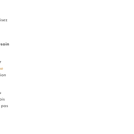
isez
esoin
r
ue
ion
u
ois
 pas