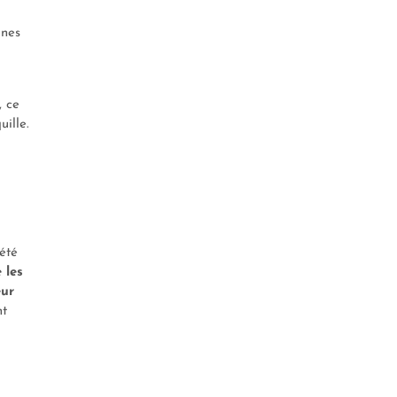
gnes
, ce
ille.
été
 les
eur
nt