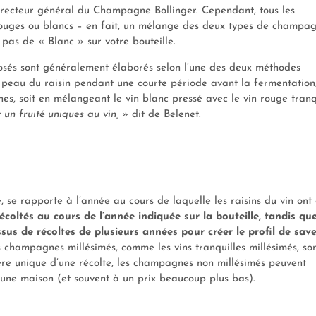
recteur général du Champagne Bollinger. Cependant, tous les
rouges ou blancs – en fait, un mélange des deux types de champa
 pas de « Blanc » sur votre bouteille.
sés sont généralement élaborés selon l’une des deux méthodes
 la peau du raisin pendant une courte période avant la fermentation
hes, soit en mélangeant le vin blanc pressé avec le vin rouge tranqu
 un fruité uniques au vin,
» dit de Belenet.
 se rapporte à l’année au cours de laquelle les raisins du vin ont 
coltés au cours de l’année indiquée sur la bouteille, tandis que
sus de récoltes de plusieurs années pour créer le profil de sav
s champagnes millésimés, comme les vins tranquilles millésimés, so
ère unique d’une récolte, les champagnes non millésimés peuvent
 une maison (et souvent à un prix beaucoup plus bas).