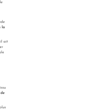
de
yde
 la
l ait
er
ble
issu
 de
plus