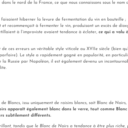
re dans le nord de la France, ce que nous connaissons sous le nom 
aisaient hiberner la levure de fermentation du vin en bouteille ;
ait et recommençait à fermenter le vin, produisant un excès de diox
tillaient à l’improviste avaient tendance à éclater,
ce qui a valu à
 ces erreurs un véritable style viticole au XVIIe siècle (bien qu’i
s parfaire). Le style a rapidement gagné en popularité, en particuli
de la Russie par Napoléon, il est également devenu un incontourna
ite.
de Blancs, issu uniquement de raisins blancs, soit Blanc de Noirs, 
irs apparaît également blanc dans le verre, tout comme Blanc
rs subtilement différents.
illant, tandis que le Blanc de Noirs a tendance à être plus riche, 