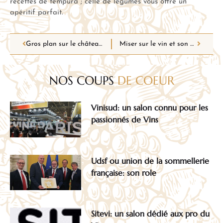
recettes de tempura ; celle de légumes vous offre un
apéritif parfait.
Gros plan sur le château Gruau Larose assorti d’une recette qui l’accompagnera à la perfection
Miser sur le vin et son univers pour la fête des pères
NOS COUPS
DE COEUR
Vinisud: un salon connu pour les
passionnés de Vins
Udsf ou union de la sommellerie
française: son role
Sitevi: un salon dédié aux pro du