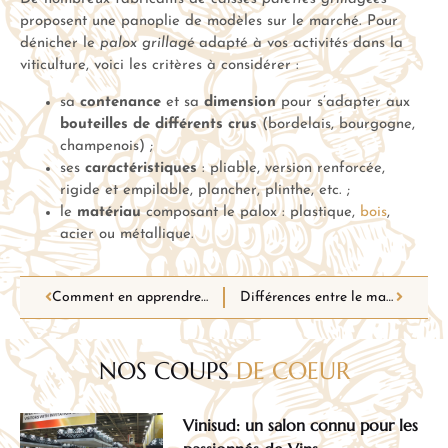
proposent une panoplie de modèles sur le marché. Pour
dénicher le
palox grillagé
adapté à vos activités dans la
viticulture, voici les critères à considérer :
sa
contenance
et sa
dimension
pour s’adapter aux
bouteilles de
différents crus
(bordelais, bourgogne,
champenois) ;
ses
caractéristiques
: pliable, version renforcée,
rigide et empilable, plancher, plinthe, etc. ;
le
matériau
composant le palox : plastique,
bois
,
acier ou métallique.
Comment en apprendre le maximum sur l’univers du vin ?
Différences entre le matériel de cuisine professionnel et amateur
NOS COUPS
DE COEUR
Vinisud: un salon connu pour les