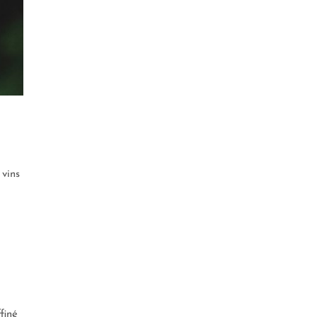
 vins
finé