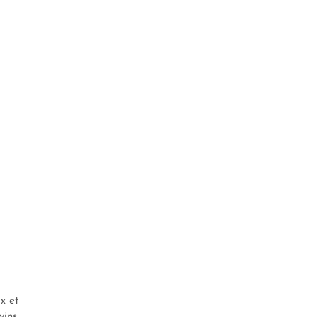
x et
 vins