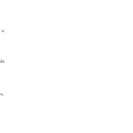
 à
 de
s,