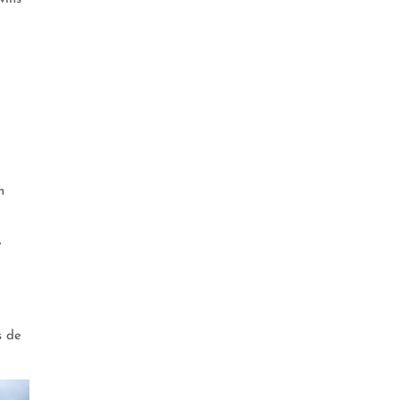
n
e
s de