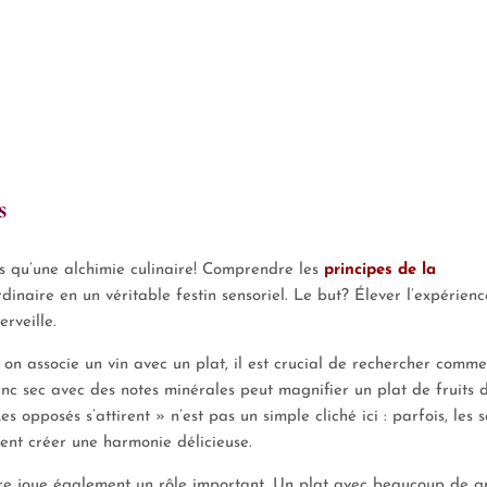
s
ins qu’une alchimie culinaire! Comprendre les
principes de la
inaire en un véritable festin sensoriel. Le but? Élever l’expérienc
rveille.
on associe un vin avec un plat, il est crucial de rechercher comme
nc sec avec des notes minérales peut magnifier un plat de fruits 
 opposés s’attirent » n’est pas un simple cliché ici : parfois, les 
ent créer une harmonie délicieuse.
xture joue également un rôle important. Un plat avec beaucoup de g