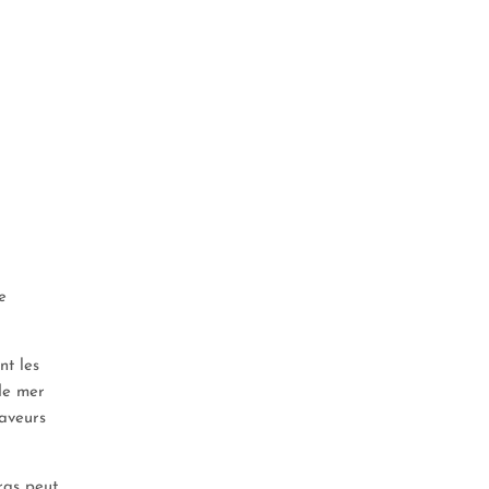
e
nt les
de mer
saveurs
ras peut