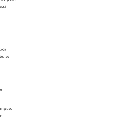
ussi
 par
és se
on
ompue.
r