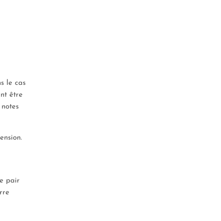
s le cas
nt être
 notes
ension.
e pair
rre