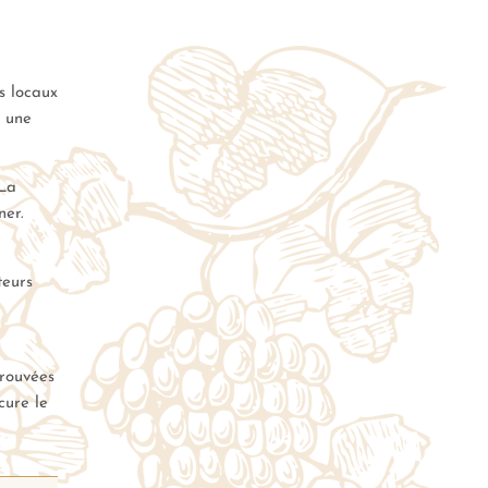
s locaux
r une
 La
ner.
teurs
prouvées
cure le