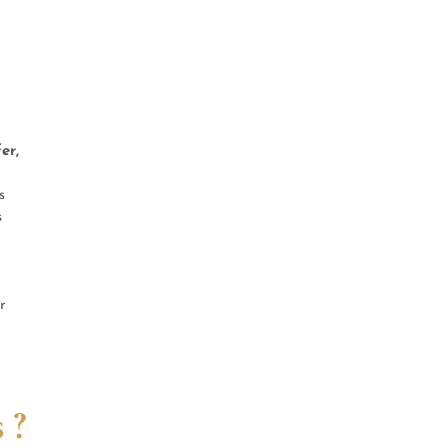
er,
s
s
r
 ?