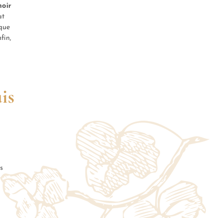
noir
at
que
fin,
is
s