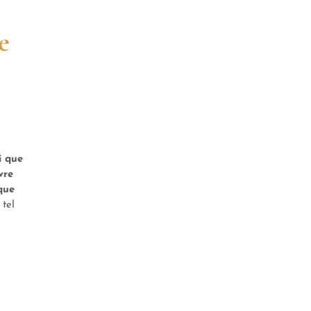
e
i que
vre
que
 tel