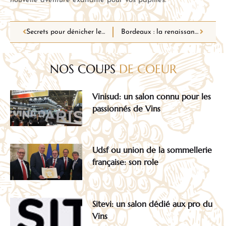
nouvelle aventure
exaltante pour vos papilles.
Secrets pour dénicher le vin rouge parfait : guide d’un connaisseur élargi
Bordeaux : la renaissance du vin bio et biodynamique
NOS COUPS
DE COEUR
Vinisud: un salon connu pour les
passionnés de Vins
Udsf ou union de la sommellerie
française: son role
Sitevi: un salon dédié aux pro du
Vins