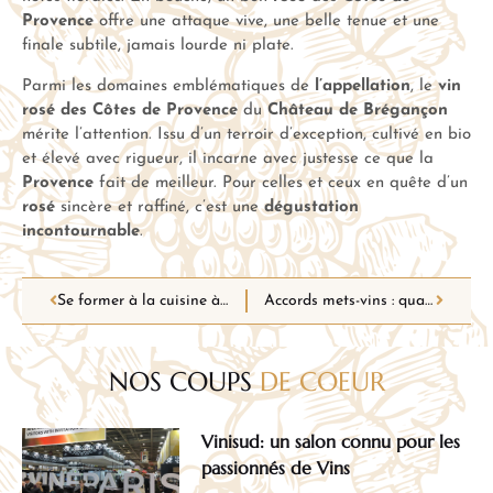
Provence
offre une attaque vive, une belle tenue et une
finale subtile, jamais lourde ni plate.
Parmi les domaines emblématiques de
l’appellation
, le
vin
rosé des Côtes de Provence
du
Château de Brégançon
mérite l’attention. Issu d’un terroir d’exception, cultivé en bio
et élevé avec rigueur, il incarne avec justesse ce que la
Provence
fait de meilleur. Pour celles et ceux en quête d’un
rosé
sincère et raffiné, c’est une
dégustation
incontournable
.
Se former à la cuisine à distance : le CAP en ligne pour les passionnés de gastronomie
Accords mets-vins : quand le vin nature sublime la cuisine végétarienne
NOS COUPS
DE COEUR
Vinisud: un salon connu pour les
passionnés de Vins