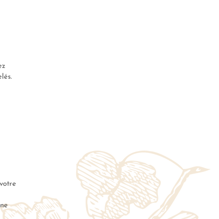
ez
lés.
 votre
une