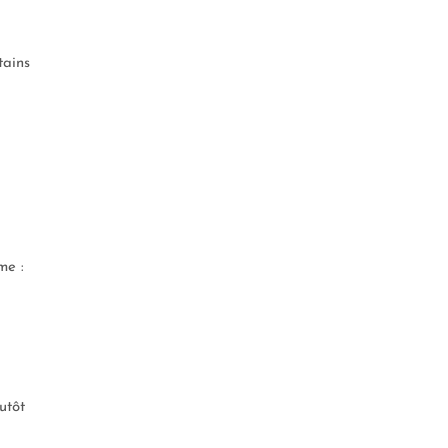
tains
me :
utôt