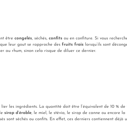
ent être
congelés
, séchés,
confits
ou en confiture. Si vous recherch
uisque leur gout se rapproche des
fruits frais
lorsqu’ils sont déconge
er au rhum, sinon cela risque de diluer ce dernier.
 lier les ingrédients. La quantité doit être l’équivalent de 10 % de
 le
sirop d’érable
, le miel, le stévia, le sirop de canne ou encore la
isés sont séchés ou confits. En effet, ces derniers contiennent déjà 