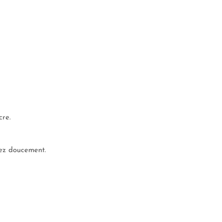
cre.
gez doucement.