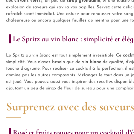
des
citrons verts
), un peu de
sirop grenadine
, et une touche 
explosion de saveurs qui ravira vos papilles. Servez cette déli
rafraîchissant immédiat. Une astuce pour rehausser votre sang
chaleureuse ou encore quelques feuilles de menthe pour une to
Le Spritz au vin blanc : simplicité et élé
Le
Spritz au vin blanc
est tout simplement irrésistible. Ce
cockt
simplicité. Vous n’avez besoin que de
vin blanc
de qualité, d’aj
touche d’agrume. Pour réaliser ce cocktail à la perfection, il es
domine pas les autres composants. Mélangez le tout dans un jo
est joué. Vous pouvez aussi vous inspirer des recettes disponi
ajoutant un peu de sirop de fleur de sureau pour une complex
Surprenez avec des saveurs
Rosé et fruits rouges pour un cocktail d’é