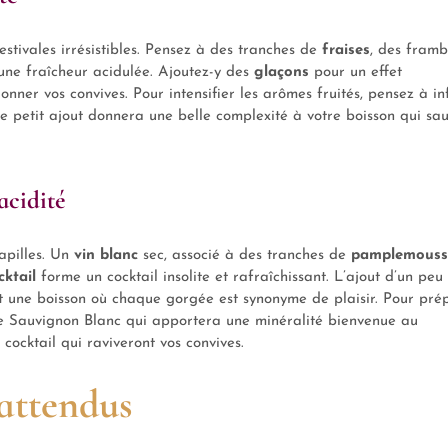
estivales irrésistibles. Pensez à des tranches de
fraises
, des framb
ne fraîcheur acidulée. Ajoutez-y des
glaçons
pour un effet
nner vos convives. Pour intensifier les arômes fruités, pensez à in
e petit ajout donnera une belle complexité à votre boisson qui sa
acidité
apilles. Un
vin blanc
sec, associé à des tranches de
pamplemouss
ktail
forme un cocktail insolite et rafraîchissant. L’ajout d’un peu
ant une boisson où chaque gorgée est synonyme de plaisir. Pour pré
ype Sauvignon Blanc qui apportera une minéralité bienvenue au
cocktail qui raviveront vos convives.
attendus