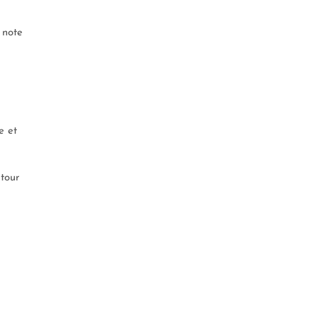
 note
e et
 tour