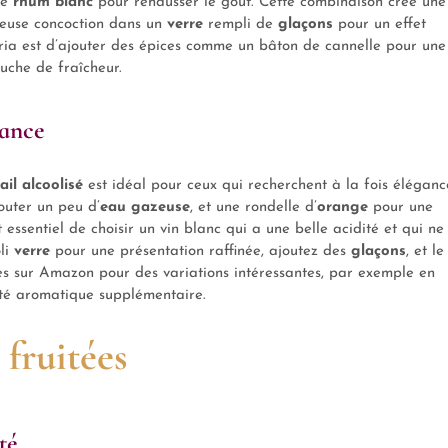
de
rhum blanc
pour rehausser le goût. Cette combinaison crée une
cieuse concoction dans un
verre
rempli de
glaçons
pour un effet
ria est d’ajouter des épices comme un bâton de cannelle pour une
uche de fraîcheur.
gance
ail alcoolisé
est idéal pour ceux qui recherchent à la fois éléganc
outer un peu d’
eau gazeuse
, et une rondelle d’
orange
pour une
t essentiel de choisir un vin blanc qui a une belle acidité et qui ne
li
verre
pour une présentation raffinée, ajoutez des
glaçons
, et le
bles sur Amazon pour des variations intéressantes, par exemple en
ité aromatique supplémentaire.
 fruitées
té