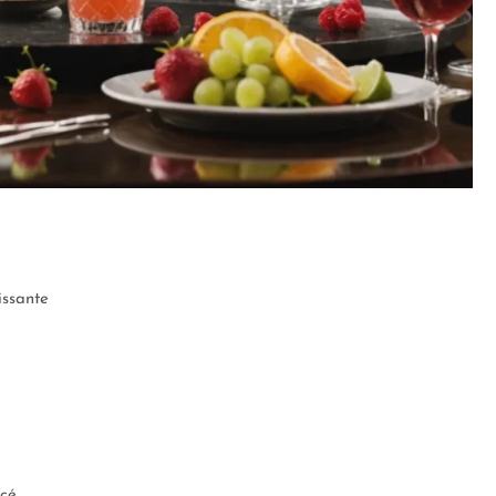
issante
icé