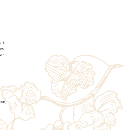
ls.
es
ter
e
ron
,
r