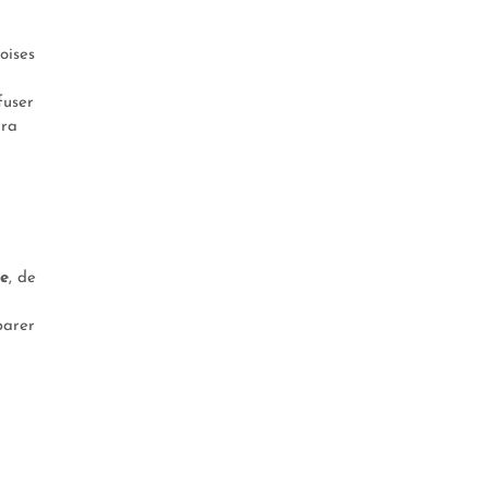
oises
fuser
ura
e
, de
parer