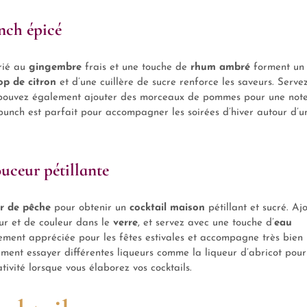
nch épicé
rié au
gingembre
frais et une touche de
rhum ambré
forment un
op de citron
et d’une cuillère de sucre renforce les saveurs. Serve
pouvez également ajouter des morceaux de pommes pour une not
 punch est parfait pour accompagner les soirées d’hiver autour d’u
uceur pétillante
ur de pêche
pour obtenir un
cocktail maison
pétillant et sucré. Aj
ur et de couleur dans le
verre
, et servez avec une touche d’
eau
rement appréciée pour les fêtes estivales et accompagne très bien
ment essayer différentes liqueurs comme la liqueur d’abricot pour
ativité lorsque vous élaborez vos cocktails.