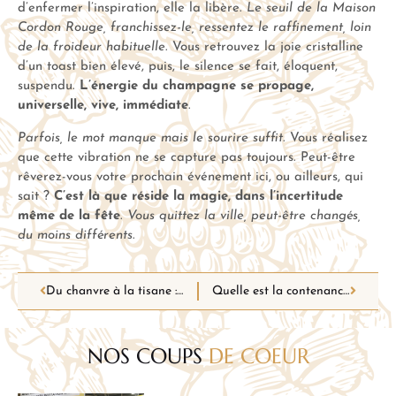
d’enfermer l’inspiration, elle la libère.
Le seuil de la Maison
Cordon Rouge, franchissez-le, ressentez le raffinement, loin
de la froideur habituelle
. Vous retrouvez la joie cristalline
d’un toast bien élevé, puis, le silence se fait, éloquent,
suspendu.
L’énergie du champagne se propage,
universelle, vive, immédiate
.
Parfois, le mot manque mais le sourire suffit
. Vous réalisez
que cette vibration ne se capture pas toujours. Peut-être
rêverez-vous votre prochain événement ici, ou ailleurs, qui
sait ?
C’est là que réside la magie, dans l’incertitude
même de la fête
.
Vous quittez la ville, peut-être changés,
du moins différents
.
Du chanvre à la tisane : quels sont les bienfaits du CBD au quotidien ?
Quelle est la contenance d’une bouteille de vin Nabuchodonosor ?
NOS COUPS
DE COEUR